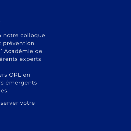
e
à notre colloque
t prévention
 l’ Académie de
érents experts
cers ORL en
ers émergents
les.
server votre