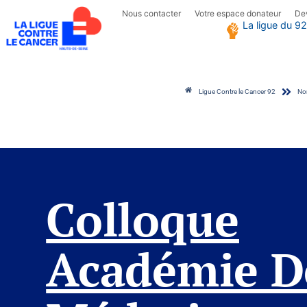
Nous contacter
Votre espace donateur
De
La ligue du 92
Ligue Contre le Cancer 92
Non
Colloque Académi
Colloque
Académie D