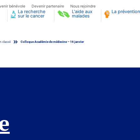
venir bénévole
Devenir partenaire
Nous rejoindre
La recherche
L'aide aux
La prévention
sur le cancer
malades
 classé
Colloque Académie de médecine – 16 janvier
e de médecine – 16 jan
e