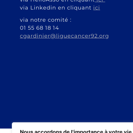
via Linkedin en cliquant
ici
via notre comité :
01 55 68 18 14
cgardinier@liguecancer92.org
Nous accordons de l'importance à votre vie