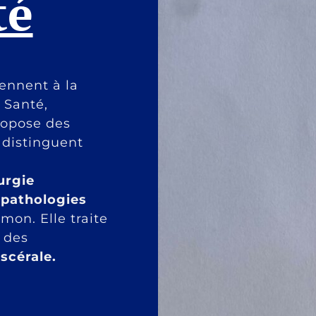
té
ennent à la
 Santé,
ropose des
 distinguent
urgie
s
pathologies
on. Elle traite
 des
iscérale.