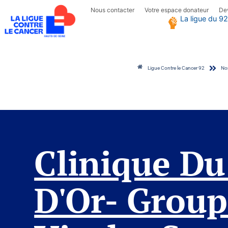
Nous contacter
Votre espace donateur
De
La ligue du 92
Ligue Contre le Cancer 92
Non
Clinique du Val d’
Clinique Du
D'Or- Grou