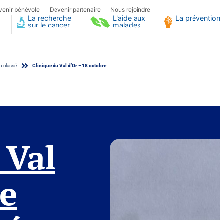
venir bénévole
Devenir partenaire
Nous rejoindre
La recherche
L'aide aux
La prévention
sur le cancer
malades
 classé
Clinique du Val d’Or – 18 octobre
Or – 18 octobre
 Val
pe